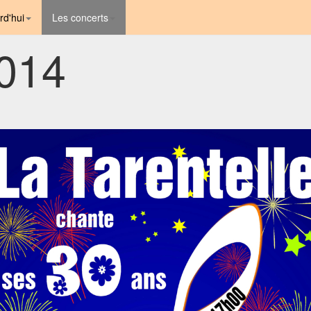
rd'hui
Les concerts
014